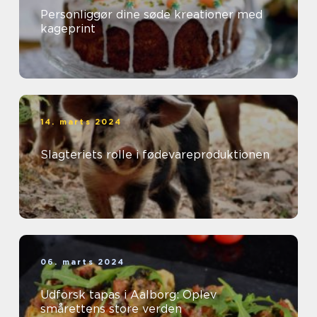
Personliggør dine søde kreationer med
kageprint
14. marts 2024
Slagteriets rolle i fødevareproduktionen
06. marts 2024
Udforsk tapas i Aalborg: Oplev
smårettens store verden