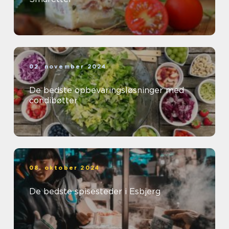
02. november 2024
De bedste opbevaringsløsninger med
condibøtter
08. oktober 2024
De bedste spisesteder i Esbjerg