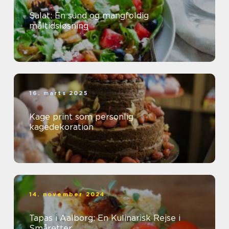
Salat: En sund og mangfoldig
måltidsløsning
16. marts 2025
Kage print som personlig
kagedekoration
14. november 2024
Tapas i Aalborg: En Kulinarisk Rejse i
Småretter