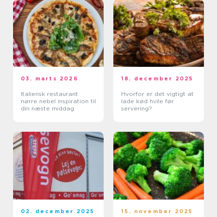
03. marts 2026
18. december 2025
Italiensk restaurant
Hvorfor er det vigtigt at
nørre nebel inspiration til
lade kød hvile før
din næste middag
servering?
02. december 2025
15. november 2025