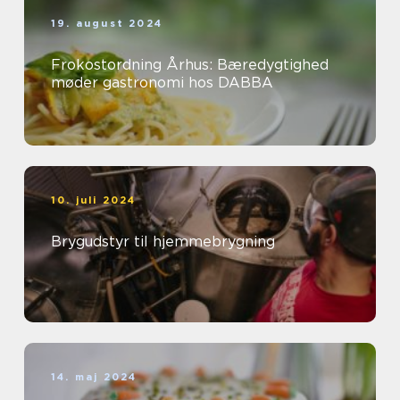
19. august 2024
Frokostordning Århus: Bæredygtighed
møder gastronomi hos DABBA
10. juli 2024
Brygudstyr til hjemmebrygning
14. maj 2024