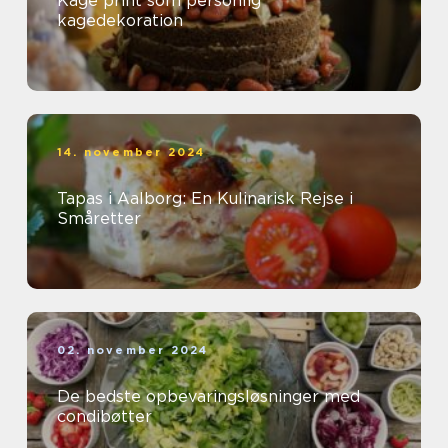
Kage print som personlig
kagedekoration
14. november 2024
Tapas i Aalborg: En Kulinarisk Rejse i
Småretter
02. november 2024
De bedste opbevaringsløsninger med
condibøtter