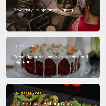
Brygudstyr til hjemmebrygning
14. maj 2024
Personliggør dine søde kreationer med
kageprint
06. marts 2024
Udforsk tapas i Aalborg: Oplev