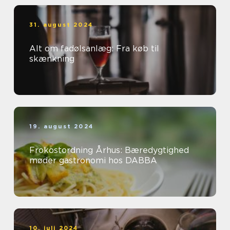
31. august 2024
Alt om fadølsanlæg: Fra køb til
skænkning
19. august 2024
Frokostordning Århus: Bæredygtighed
møder gastronomi hos DABBA
10. juli 2024