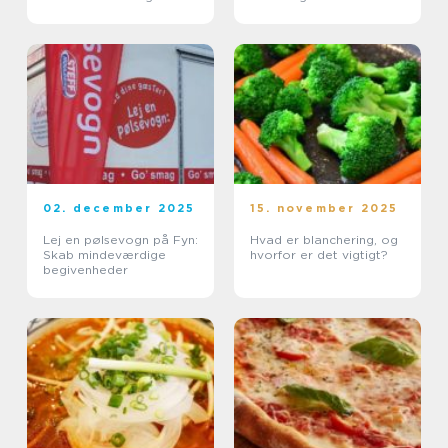
02. december 2025
15. november 2025
Lej en pølsevogn på Fyn:
Hvad er blanchering, og
Skab mindeværdige
hvorfor er det vigtigt?
begivenheder