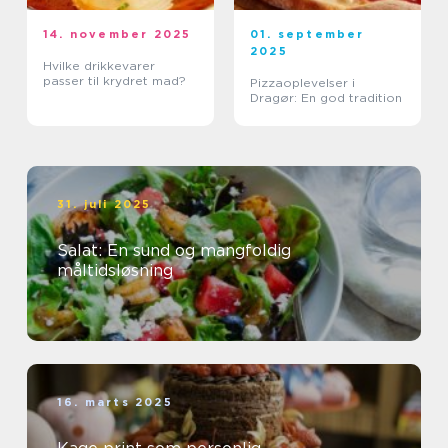
14. november 2025
01. september
2025
Hvilke drikkevarer
passer til krydret mad?
Pizzaoplevelser i
Dragør: En god tradition
31. juli 2025
Salat: En sund og mangfoldig
måltidsløsning
16. marts 2025