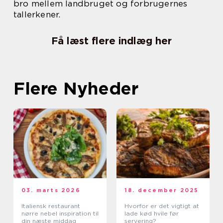
bro mellem landbruget og forbrugernes
tallerkener.
Få læst flere indlæg her
Flere Nyheder
03. marts 2026
18. december 2025
Italiensk restaurant
Hvorfor er det vigtigt at
nørre nebel inspiration til
lade kød hvile før
din næste middag
servering?