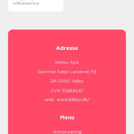
måltidsløsning
Adresse
web:
www.klikko.dk/
Menu
Annoncering