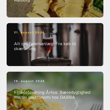
Aalborg
31. august 2024
Alt om fadølsanlæg: Fra køb til
skænkning
19. august 2024
Frokostordning Århus: Bæredygtighed
møder gastronomi hos DABBA