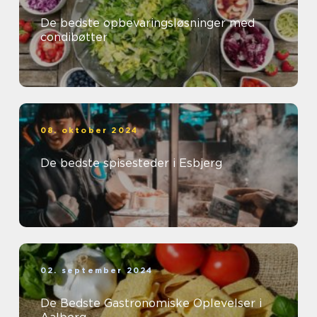
De bedste opbevaringsløsninger med
condibøtter
08. oktober 2024
De bedste spisesteder i Esbjerg
02. september 2024
De Bedste Gastronomiske Oplevelser i