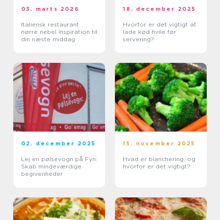
03. marts 2026
18. december 2025
Italiensk restaurant
Hvorfor er det vigtigt at
nørre nebel inspiration til
lade kød hvile før
din næste middag
servering?
02. december 2025
15. november 2025
Lej en pølsevogn på Fyn:
Hvad er blanchering, og
Skab mindeværdige
hvorfor er det vigtigt?
begivenheder