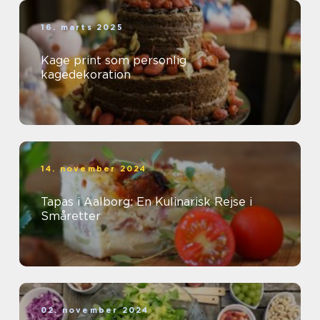
16. marts 2025
Kage print som personlig
kagedekoration
14. november 2024
Tapas i Aalborg: En Kulinarisk Rejse i
Småretter
02. november 2024