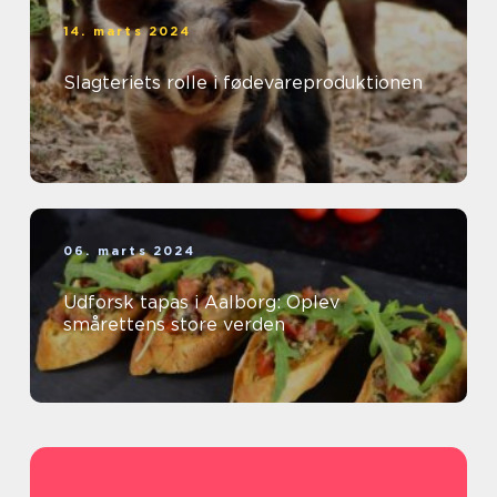
14. marts 2024
Slagteriets rolle i fødevareproduktionen
06. marts 2024
Udforsk tapas i Aalborg: Oplev
smårettens store verden