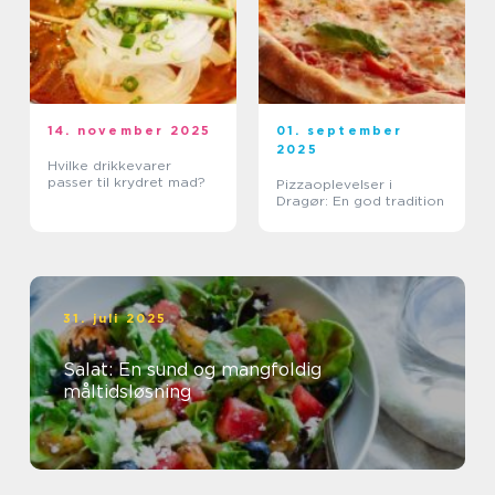
14. november 2025
01. september
2025
Hvilke drikkevarer
passer til krydret mad?
Pizzaoplevelser i
Dragør: En god tradition
31. juli 2025
Salat: En sund og mangfoldig
måltidsløsning