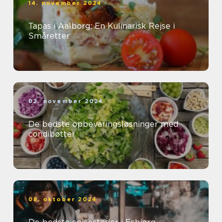
14. november 2024
Tapas i Aalborg: En Kulinarisk Rejse i
Småretter
02. november 2024
De bedste opbevaringsløsninger med
condibøtter
08. oktober 2024