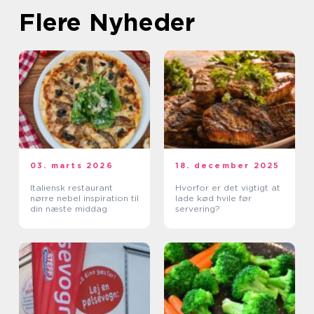
Flere Nyheder
03. marts 2026
18. december 2025
Italiensk restaurant
Hvorfor er det vigtigt at
nørre nebel inspiration til
lade kød hvile før
din næste middag
servering?