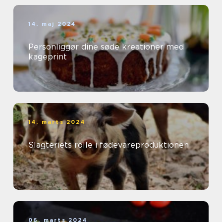
14. maj 2024
Personliggør dine søde kreationer med
kageprint
14. marts 2024
Slagteriets rolle i fødevareproduktionen
06. marts 2024