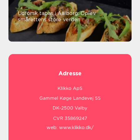
Udforsk tapas i Aalborg: Oplev
smårettens store verden
Adresse
web:
www.klikko.dk/