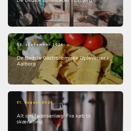
De bedste spisesteder i Esbjerg
02. september 2024
De Bedste Gastronomiske Oplevelser i
Aalborg
31. august 2024
Alt om fadølsanlæg: Fra køb til
skænkning