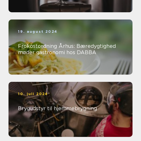
19. august 2024
Frokostordning Århus: Bæredygtighed
møder gastronomi hos DABBA
10. juli 2024
Brygudstyr til hjemmebrygning