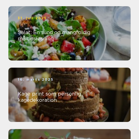
31. juli 2025
Salat: En sund og mangfoldig
måltidsløsning
16. marts 2025
Kage print som personlig
kagedekoration