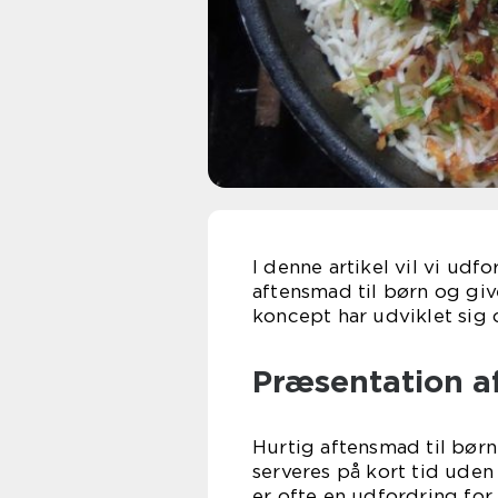
I denne artikel vil vi udf
aftensmad til børn og gi
koncept har udviklet sig o
Præsentation af
Hurtig aftensmad til børn 
serveres på kort tid ude
er ofte en udfordring for