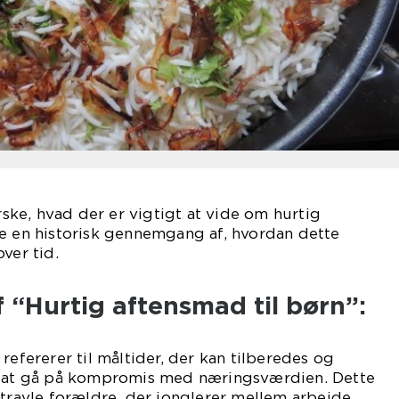
orske, hvad der er vigtigt at vide om hurtig
ve en historisk gennemgang af, hvordan dette
ver tid.
 “Hurtig aftensmad til børn”:
refererer til måltider, der kan tilberedes og
n at gå på kompromis med næringsværdien. Dette
 travle forældre, der jonglerer mellem arbejde,