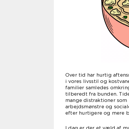
Over tid har hurtig aften
i vores livsstil og kostva
familier samledes omkrin
tilberedt fra bunden. Tide
mange distraktioner som
arbejdsmønstre og sociale
efter hurtigere og mere
I dag er der et væld af m