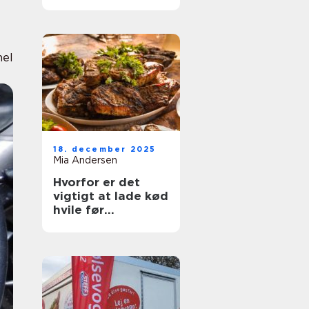
til din næste
middag
nel
18. december 2025
Mia Andersen
Hvorfor er det
vigtigt at lade kød
hvile før
servering?