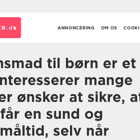
R.
dk
ANNONCERING
OM OS
COOKI
interesserer mange
er ønsker at sikre, a
får en sund og
måltid, selv når