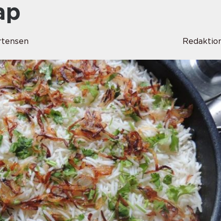
ap
rtensen
Redaktio