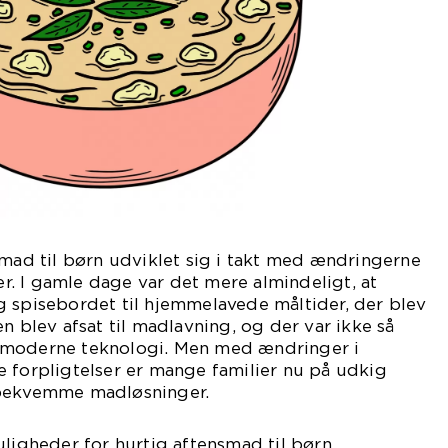
smad til børn udviklet sig i takt med ændringerne
ner. I gamle dage var det mere almindeligt, at
g spisebordet til hjemmelavede måltider, der blev
n blev afsat til madlavning, og der var ikke så
 moderne teknologi. Men med ændringer i
 forpligtelser er mange familier nu på udkig
 bekvemme madløsninger.
uligheder for hurtig aftensmad til børn.