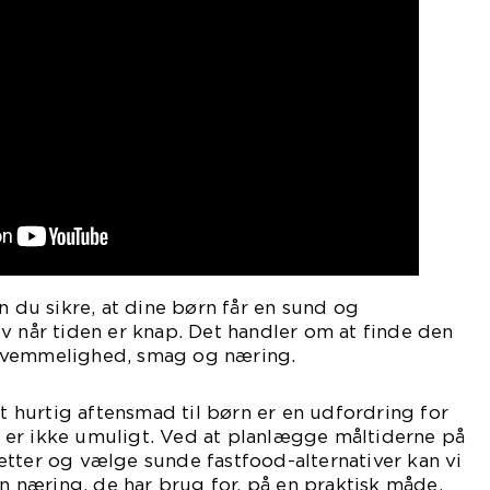
n du sikre, at dine børn får en sund og
v når tiden er knap. Det handler om at finde den
kvemmelighed, smag og næring.
at hurtig aftensmad til børn er en udfordring for
er ikke umuligt. Ved at planlægge måltiderne på
tter og vælge sunde fastfood-alternativer kan vi
en næring, de har brug for, på en praktisk måde.