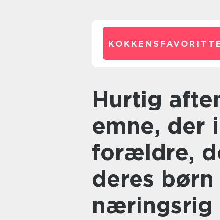
KOKKENSFAVORITTE
Hurtig aftensmad til børn er et
emne, der 
forældre, d
deres børn 
næringsrig 