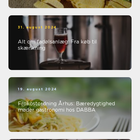
31. august 2024
Alt om fadølsanlæg: Fra køb til
skænkning
19. august 2024
Frokostordning Århus: Bæredygtighed
møder gastronomi hos DABBA