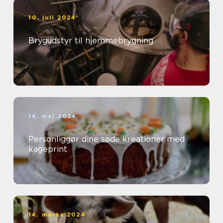
10. juli 2024
Brygudstyr til hjemmebrygning
14. maj 2024
Personliggør dine søde kreationer med
kageprint
14. marts 2024