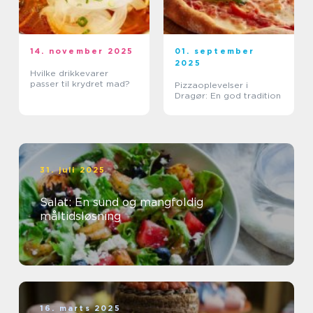
14. november 2025
01. september
2025
Hvilke drikkevarer
passer til krydret mad?
Pizzaoplevelser i
Dragør: En god tradition
31. juli 2025
Salat: En sund og mangfoldig
måltidsløsning
16. marts 2025