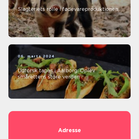
Slagteriets rolle i fødevareproduktionen
06. marts 2024
Udforsk tapas i Aalborg: Oplev
smårettens store verden
Adresse