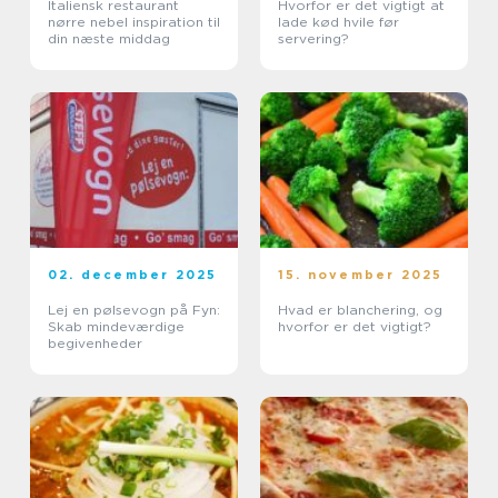
Italiensk restaurant
Hvorfor er det vigtigt at
nørre nebel inspiration til
lade kød hvile før
din næste middag
servering?
02. december 2025
15. november 2025
Lej en pølsevogn på Fyn:
Hvad er blanchering, og
Skab mindeværdige
hvorfor er det vigtigt?
begivenheder