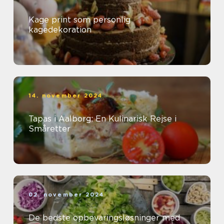
Kage print som personlig
kagedekoration
14. november 2024
Tapas i Aalborg: En Kulinarisk Rejse i
Småretter
02. november 2024
De bedste opbevaringsløsninger med